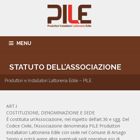
MENU
L’ASSOCIAZIONE
PUBBLICAZIONI
BANCA DATI SOCI
STATUTO DELL’ASSOCIAZIONE
IN PRIMO PIANO
CONVENZIONI
EVENTI
SEDE E CONTATTI
Produttori e Installatori Lattoneria Edile – PILE
ART.I
COSTITUZIONE, DENOMINAZIONE E SEDE
È costituita un’Associazione, nel rispetto dell’art.36 e sgg. Del
Codice Civile, l’Associazione denominata PILE Produttori
Installatori Lattoneria Edile con sede nel Comune di Arsago
Seprio e potrà avere altre eventuali sedi operative e/o di