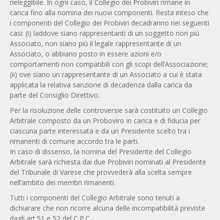
rieleggibile. In ogni caso, il Collegio dei Probiviri rimane in
carica fino alla nomina dei nuovi componenti. Resta inteso che
i componenti del Collegio dei Probiviri decadranno nei seguenti
casi: (i) laddove siano rappresentanti di un soggetto non più
Associato, non siano più il legale rappresentante di un
Associato, o abbiano posto in essere azioni e/o
comportamenti non compatibili con gli scopi dell’Associazione;
(ii) ove siano un rappresentante di un Associato a cui è stata
applicata la relativa sanzione di decadenza dalla carica da
parte del Consiglio Direttivo.
Per la risoluzione delle controversie sarà costituito un Collegio
Arbitrale composto da un Proboviro in carica e di fiducia per
ciascuna parte interessata e da un Presidente scelto tra i
rimanenti di comune accordo tra le parti.
In caso di dissenso, la nomina del Presidente del Collegio
Arbitrale sarà richiesta dai due Probiviri nominati al Presidente
del Tribunale di Varese che provvederà alla scelta sempre
nell’ambito dei membri rimanenti.
Tutti i componenti del Collegio Arbitrale sono tenuti a
dichiarare che non ricorre alcuna delle incompatibilità previste
dagli art.51 e 52 del C.P.C.