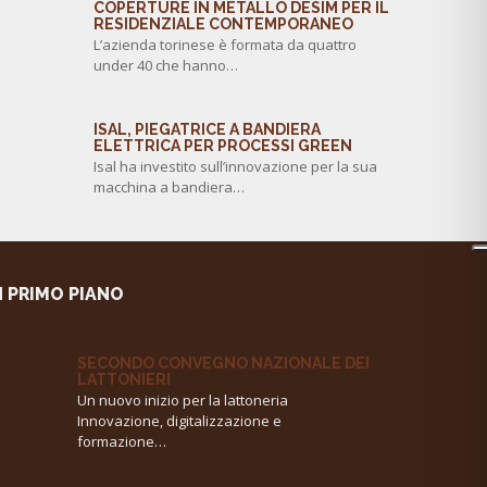
COPERTURE IN METALLO DESIM PER IL
RESIDENZIALE CONTEMPORANEO
L’azienda torinese è formata da quattro
under 40 che hanno…
ISAL, PIEGATRICE A BANDIERA
ELETTRICA PER PROCESSI GREEN
Isal ha investito sull’innovazione per la sua
macchina a bandiera…
N PRIMO PIANO
SECONDO CONVEGNO NAZIONALE DEI
LATTONIERI
Un nuovo inizio per la lattoneria
Innovazione, digitalizzazione e
formazione…