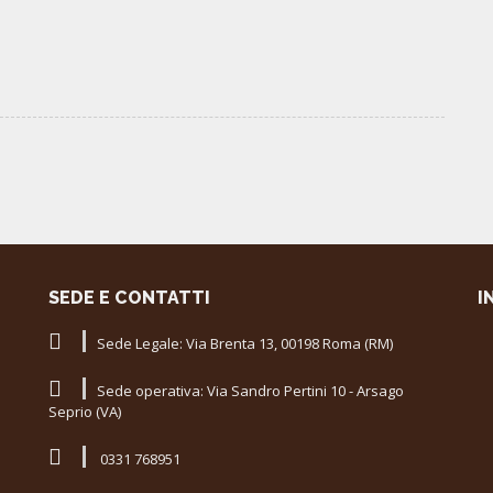
SEDE E CONTATTI
I
Sede Legale: Via Brenta 13, 00198 Roma (RM)
Sede operativa: Via Sandro Pertini 10 - Arsago
Seprio (VA)
0331 768951