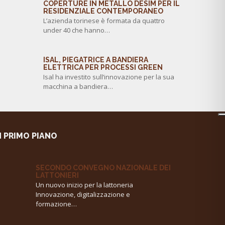
COPERTURE IN METALLO DESIM PER IL
RESIDENZIALE CONTEMPORANEO
L’azienda torinese è formata da quattro
under 40 che hanno…
ISAL, PIEGATRICE A BANDIERA
ELETTRICA PER PROCESSI GREEN
Isal ha investito sull’innovazione per la sua
macchina a bandiera…
N PRIMO PIANO
SECONDO CONVEGNO NAZIONALE DEI
LATTONIERI
Un nuovo inizio per la lattoneria
Innovazione, digitalizzazione e
formazione…