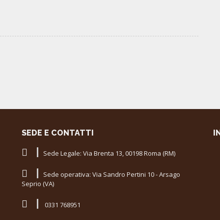
SEDE E CONTATTI
I
Sede Legale: Via Brenta 13, 00198 Roma (RM)
Sede operativa: Via Sandro Pertini 10 - Arsago
Seprio (VA)
0331 768951