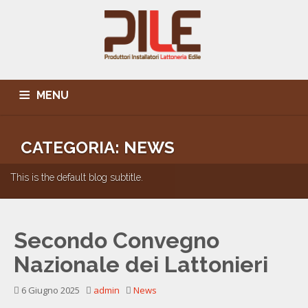
MENU
L’ASSOCIAZIONE
PUBBLICAZIONI
BANCA DATI SOCI
CATEGORIA: NEWS
IN PRIMO PIANO
CONVENZIONI
EVENTI
SEDE E CONTATTI
This is the default blog subtitle.
Secondo Convegno
Nazionale dei Lattonieri
6 Giugno 2025
admin
News