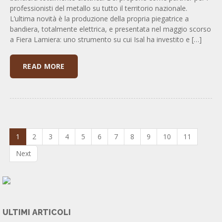
professionisti del metallo su tutto il territorio nazionale.
L’ultima novità è la produzione della propria piegatrice a
bandiera, totalmente elettrica, e presentata nel maggio scorso
a Fiera Lamiera: uno strumento su cui Isal ha investito e […]
READ MORE
1
2
3
4
5
6
7
8
9
10
11
Next
ULTIMI ARTICOLI