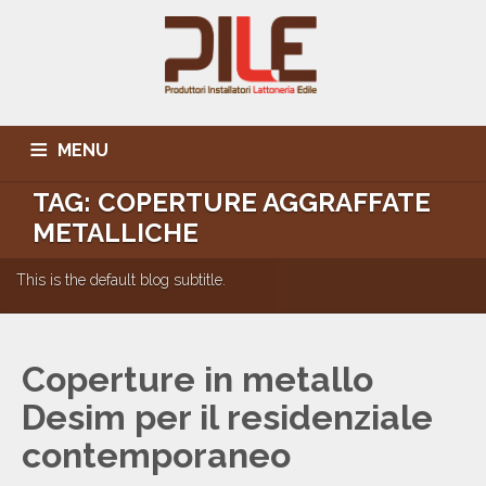
MENU
TAG: COPERTURE AGGRAFFATE
L’ASSOCIAZIONE
PUBBLICAZIONI
BANCA DATI SOCI
METALLICHE
IN PRIMO PIANO
CONVENZIONI
EVENTI
SEDE E CONTATTI
This is the default blog subtitle.
Coperture in metallo
Desim per il residenziale
contemporaneo