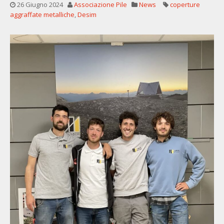
26 Giugno 2024
Associazione Pile
News
coperture
aggraffate metalliche
,
Desim